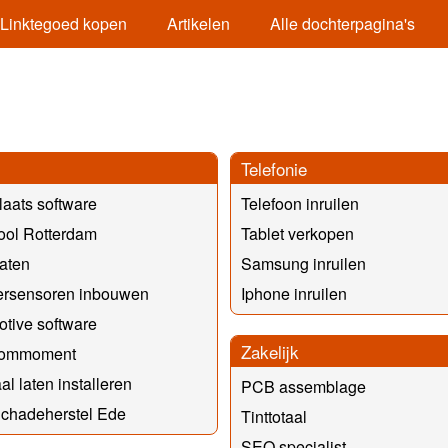
Linktegoed kopen
Artikelen
Alle dochterpagina's
Telefonie
aats software
Telefoon inruilen
ool Rotterdam
Tablet verkopen
laten
Samsung inruilen
ersensoren inbouwen
Iphone inruilen
tive software
Zakelijk
kommoment
al laten installeren
PCB assemblage
Schadeherstel Ede
Tinttotaal
SEO specialist