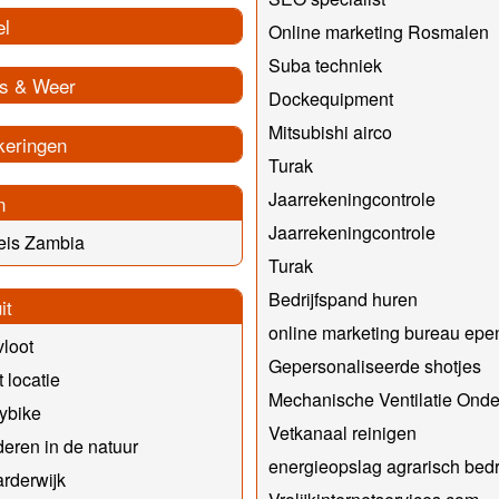
el
Online marketing Rosmalen
Suba techniek
s & Weer
Dockequipment
Mitsubishi airco
keringen
Turak
Jaarrekeningcontrole
n
Jaarrekeningcontrole
eis Zambia
Turak
Bedrijfspand huren
it
online marketing bureau epe
vloot
Gepersonaliseerde shotjes
t locatie
Mechanische Ventilatie Ond
ybike
Vetkanaal reinigen
eren in de natuur
energieopslag agrarisch bedri
arderwijk