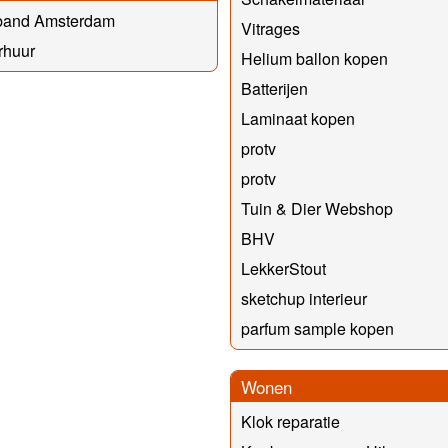
band Amsterdam
Vitrages
rhuur
Helium ballon kopen
Batterijen
Laminaat kopen
protv
protv
Tuin & Dier Webshop
BHV
LekkerStout
sketchup interieur
parfum sample kopen
Wonen
Klok reparatie