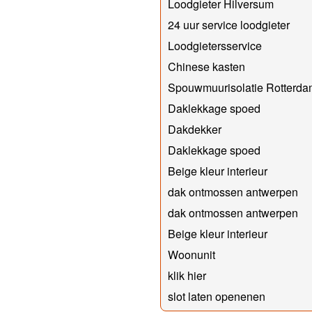
Loodgieter Hilversum
24 uur service loodgieter
Loodgietersservice
Chinese kasten
Spouwmuurisolatie Rotterda
Daklekkage spoed
Dakdekker
Daklekkage spoed
Beige kleur interieur
dak ontmossen antwerpen
dak ontmossen antwerpen
Beige kleur interieur
Woonunit
klik hier
slot laten openenen