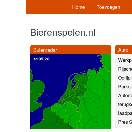
Home
Toevoegen
Bierenspelen.nl
Buienradar
Auto
Werkpl
Rijsch
Oprijp
Parke
Automo
terug
laadpa
Pres 