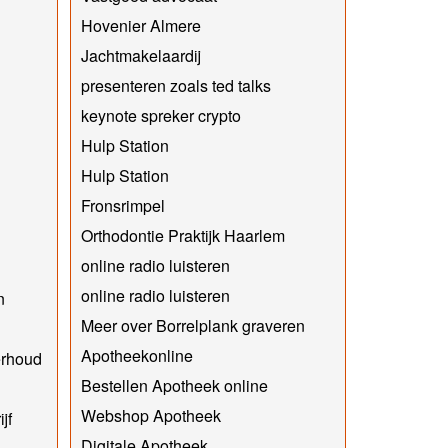
Hovenier Almere
Jachtmakelaardij
presenteren zoals ted talks
keynote spreker crypto
Hulp Station
Hulp Station
Fronsrimpel
Orthodontie Praktijk Haarlem
online radio luisteren
online radio luisteren
n
Meer over Borrelplank graveren
Apotheekonline
erhoud
Bestellen Apotheek online
Webshop Apotheek
jf
Digitale Apotheek