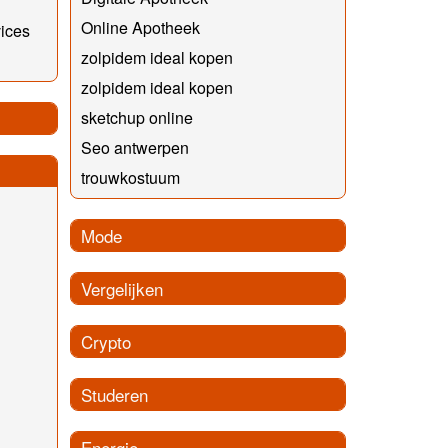
Online Apotheek
vices
zolpidem ideal kopen
zolpidem ideal kopen
sketchup online
Seo antwerpen
trouwkostuum
Mode
Vergelijken
Crypto
Studeren
Energie