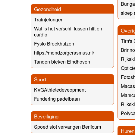
Bunga
Gezondheid
sloep 
Trainjelongen
Wat is het verschil tussen hiit en
Overi
cardio
Tim's 
Fysio Broekhuizen
Brinn
https://mondzorgerasmus.nl/
Rijksk
Tanden bleken Eindhoven
Optici
Fotos
Sport
Macas
KVGAthletedeveopment
Manic
Fundering padelbaan
Rijksk
Polyca
Beveiliging
Spoed slot vervangen Berlicum
Huren