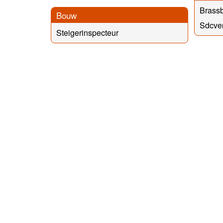
Brass
Bouw
Sdcve
Steigerinspecteur