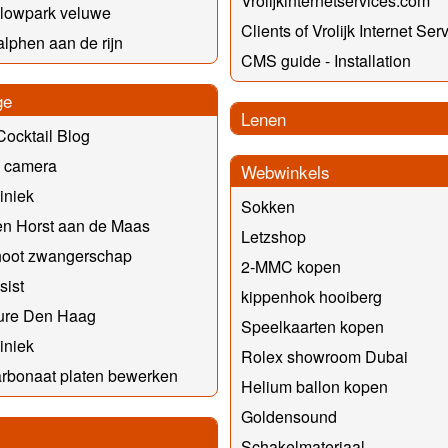
Vrolijkinternetservices.com
lowpark veluwe
Clients of Vrolijk Internet Ser
alphen aan de rijn
CMS guide - Installation
ge
Lenen
Cocktail Blog
o camera
Webwinkels
liniek
Sokken
en Horst aan de Maas
Letzshop
hoot zwangerschap
2-MMC kopen
sist
kippenhok hooiberg
ure Den Haag
Speelkaarten kopen
liniek
Rolex showroom Dubai
rbonaat platen bewerken
Helium ballon kopen
Goldensound
Schakelmateriaal