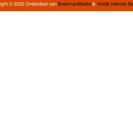
ight © 2025 Onderdeel van
BaakmanMedia
&
Vrolijk Internet S