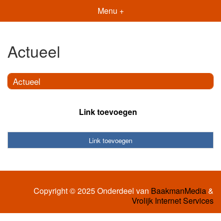
Menu +
Actueel
Actueel
Link toevoegen
Link toevoegen
Copyright © 2025 Onderdeel van
BaakmanMedia
&
Vrolijk Internet Services