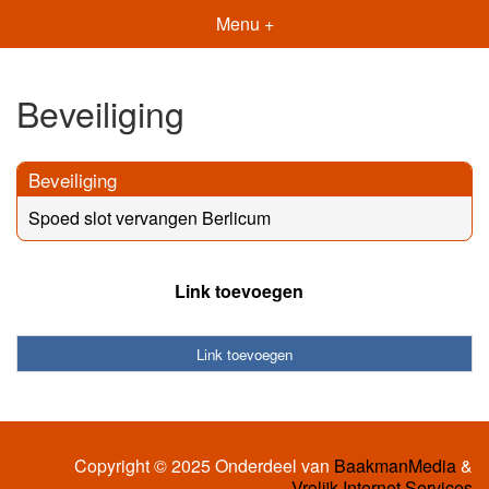
Menu +
Beveiliging
Beveiliging
Spoed slot vervangen Berlicum
Link toevoegen
Link toevoegen
Copyright © 2025 Onderdeel van
BaakmanMedia
&
Vrolijk Internet Services