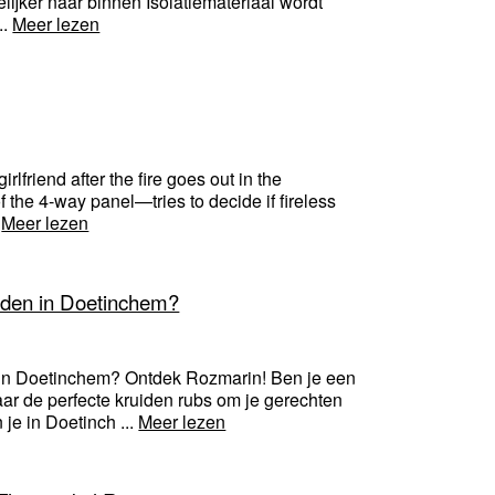
ijker naar binnen Isolatiemateriaal wordt
..
Meer lezen
rlfriend after the fire goes out in the
 the 4-way panel—tries to decide if fireless
.
Meer lezen
iden in Doetinchem?
 in Doetinchem? Ontdek Rozmarin! Ben je een
ar de perfecte kruiden rubs om je gerechten
je in Doetinch ...
Meer lezen