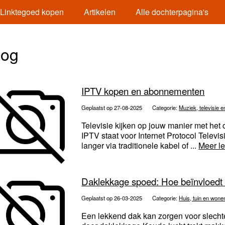
Linktegoed kopen
Artikelen
Alle dochterpagina's
log
IPTV kopen en abonnementen
Geplaatst op 27-08-2025
Categorie:
Muziek, televisie e
Televisie kijken op jouw manier met het
IPTV staat voor Internet Protocol Televis
langer via traditionele kabel of ...
Meer l
Daklekkage spoed: Hoe beïnvloedt 
Geplaatst op 26-03-2025
Categorie:
Huis, tuin en wone
Een lekkend dak kan zorgen voor slecht