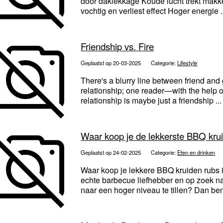
door daklekkage Koude lucht trekt makkel
vochtig en verliest effect Hoger energie .
Friendship vs. Fire
Geplaatst op 20-03-2025
Categorie:
Lifestyle
There's a blurry line between friend and gi
relationship; one reader—with the help of
relationship is maybe just a friendship ..
Waar koop je de lekkerste BBQ kru
Geplaatst op 24-02-2025
Categorie:
Eten en drinken
Waar koop je lekkere BBQ kruiden rubs
echte barbecue liefhebber en op zoek na
naar een hoger niveau te tillen? Dan ben 