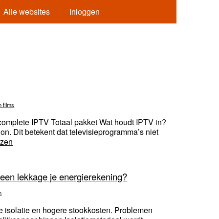
Alle websites
Inloggen
n films
 complete IPTV Totaal pakket Wat houdt IPTV in?
ion. Dit betekent dat televisieprogramma’s niet
ezen
een lekkage je energierekening?
n
e isolatie en hogere stookkosten. Problemen