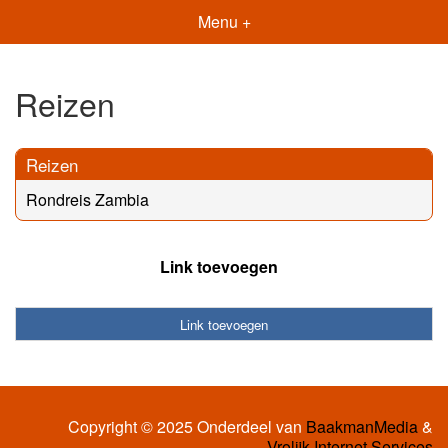
Menu +
Reizen
Reizen
Rondreis Zambia
Link toevoegen
Link toevoegen
Copyright © 2025 Onderdeel van
BaakmanMedia
&
Vrolijk Internet Services