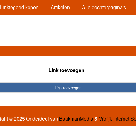
Linktegoed kopen
Artikelen
Alle dochterpagina's
Link toevoegen
Link toevoegen
ight © 2025 Onderdeel van
BaakmanMedia
&
Vrolijk Internet S