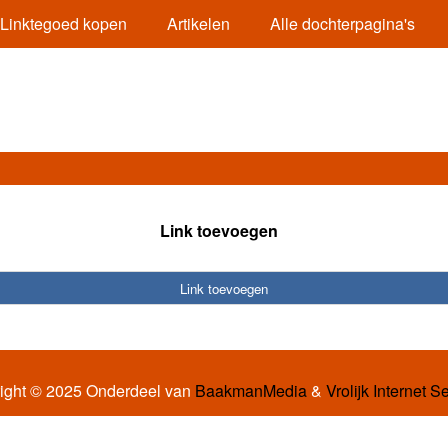
Linktegoed kopen
Artikelen
Alle dochterpagina's
Link toevoegen
Link toevoegen
ight © 2025 Onderdeel van
BaakmanMedia
&
Vrolijk Internet S