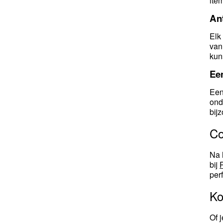
ite
Ant
Elk
van
kun
Ee
Een
ond
bij
Co
Na 
bij
per
Ko
Of 