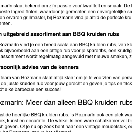
marin staat bekend om zijn passie voor kwaliteit en smaak. De 
beste ingrediënten, waardoor je gerechten een onvergetelijke s
een ervaren grillmaster, bij Rozmarin vind je altijd de perfecte kr
enten.
n uitgebreid assortiment aan BBQ kruiden rubs
 Rozmarin vind je een breed scala aan BBQ kruiden rubs, van k
k bijvoorbeeld aan een pittige rub voor je spareribs, een kruidige
 assortiment wordt regelmatig aangevuld met nieuwe smaken, zod
soonlijk advies van de kenners
 team van Rozmarin staat altijd klaar om je te voorzien van perso
 de juiste kruiden rub voor jouw gerecht en geven je tips en tri
dt elke barbecue een succes!
zmarin: Meer dan alleen BBQ kruiden rub
st de heerlijke BBQ kruiden rubs, is Rozmarin ook een plek waa
iek, kunst en decoratie. De winkel is een ware schatkamer vol bi
ch geven. Of je nu op zoek bent naar een vintage meubelstuk, ee