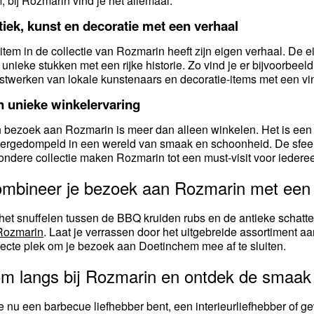
m, bij Rozmarin vind je het allemaal.
iek, kunst en decoratie met een verhaal
 item in de collectie van Rozmarin heeft zijn eigen verhaal. D
 unieke stukken met een rijke historie. Zo vind je er bijvoorbeeld
stwerken van lokale kunstenaars en decoratie-items met een vint
n unieke winkelervaring
 bezoek aan Rozmarin is meer dan alleen winkelen. Het is een u
ergedompeld in een wereld van smaak en schoonheid. De sfeervol
zondere collectie maken Rozmarin tot een must-visit voor iederee
mbineer je bezoek aan Rozmarin met een 
het snuffelen tussen de BBQ kruiden rubs en de antieke schatte
Rozmarin
. Laat je verrassen door het uitgebreide assortiment a
fecte plek om je bezoek aan Doetinchem mee af te sluiten.
m langs bij Rozmarin en ontdek de smaak
je nu een barbecue liefhebber bent, een interieurliefhebber of