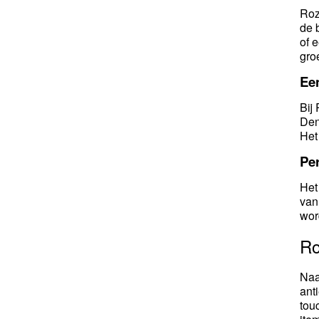
Roz
de 
of 
gro
Ee
Bij
Den
Het
Per
Het
van
wor
Ro
Naa
ant
tou