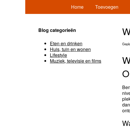
Home
Toevoegen
W
Blog categorieën
Eten en drinken
Gepla
Huis, tuin en wonen
Lifestyle
W
Muziek, televisie en films
O
Ben
niv
ple
dan
ont
Wa