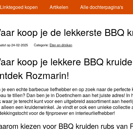
Linktegoed kopen
Artikelen
Alle dochterpagina's
aar koop je de lekkerste BBQ k
atst op 24-02-2025
Categorie:
Eten en drinken
aar koop je lekkere BBQ kruide
ntdek Rozmarin!
 je een echte barbecue liefhebber en op zoek naar de perfecte
eau te tillen? Dan ben je in Doetinchem aan het juiste adres! In
k waar je terecht kunt voor een uitgebreid assortiment aan heer
 alleen een kruidenwinkel. Je vindt er ook een unieke collectie 
dekkingstocht voor de fijnproever en interieurliefhebber!
arom kiezen voor BBQ kruiden rubs van 