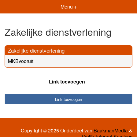
Menu +
Zakelijke dienstverlening
Zakelijke dienstverlening
MKBvooruit
Link toevoegen
Link toevoegen
Copyright © 2025 Onderdeel van
BaakmanMedia
&
Vrolijk Internet Services