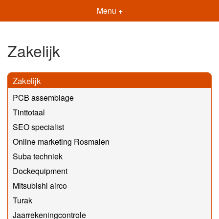
Menu +
Zakelijk
Zakelijk
PCB assemblage
Tinttotaal
SEO specialist
Online marketing Rosmalen
Suba techniek
Dockequipment
Mitsubishi airco
Turak
Jaarrekeningcontrole