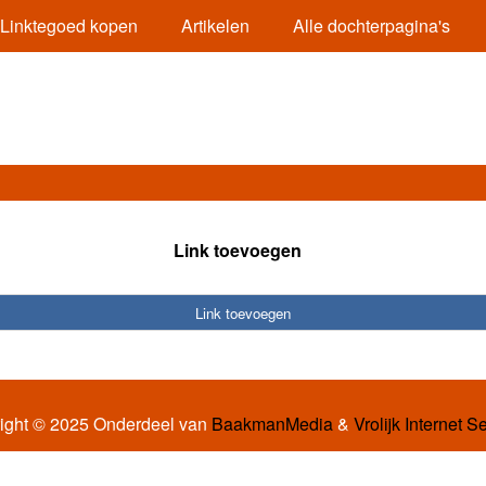
Linktegoed kopen
Artikelen
Alle dochterpagina's
Link toevoegen
Link toevoegen
ight © 2025 Onderdeel van
BaakmanMedia
&
Vrolijk Internet S