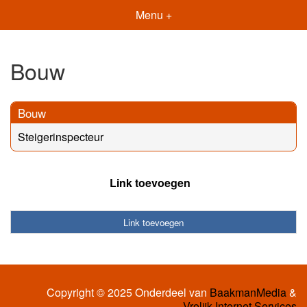
Menu +
Bouw
Bouw
Steigerinspecteur
Link toevoegen
Link toevoegen
Copyright © 2025 Onderdeel van
BaakmanMedia
&
Vrolijk Internet Services