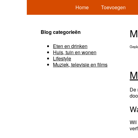
Home
Toevoegen
M
Blog categorieën
Eten en drinken
Gepla
Huis, tuin en wonen
Lifestyle
Muziek, televisie en films
M
De 
doo
Wa
Wil
ver