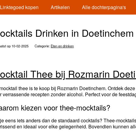
Linktegoed kopen
Artikelen
Alle dochterpagina's
ocktails Drinken in Doetinchem
atst op 10-02-2025
Categorie:
Eten en drinken
ocktail Thee bij Rozmarin Doe
mocktail thee is te koop bij Rozmarin Doetinchem. Ontdek deze fe
r verrassende recepten zonder alcohol. Perfect voor de feestda
arom kiezen voor thee-mocktails?
 je eens iets anders dan de standaard cocktails? Thee-mocktails z
frissend en ideaal voor elke gelegenheid. Bovendien kunnen alle