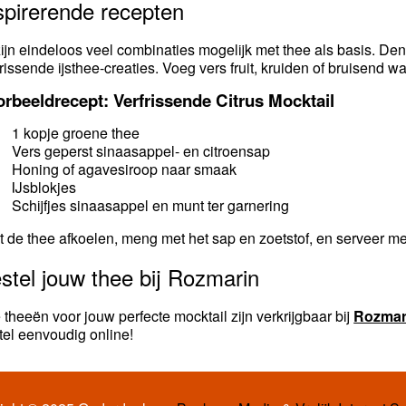
spirerende recepten
zijn eindeloos veel combinaties mogelijk met thee als basis. De
rissende ijsthee-creaties. Voeg vers fruit, kruiden of bruisend wat
rbeeldrecept: Verfrissende Citrus Mocktail
1 kopje groene thee
Vers geperst sinaasappel- en citroensap
Honing of agavesiroop naar smaak
IJsblokjes
Schijfjes sinaasappel en munt ter garnering
t de thee afkoelen, meng met het sap en zoetstof, en serveer met
stel jouw thee bij Rozmarin
e theeën voor jouw perfecte mocktail zijn verkrijgbaar bij
Rozmar
tel eenvoudig online!