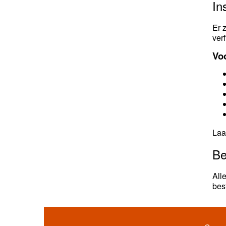
In
Er 
verf
Voo
Laa
Be
All
bes